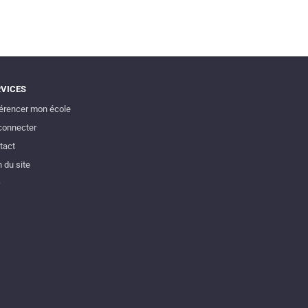
RVICES
érencer mon école
connecter
tact
 du site
Q