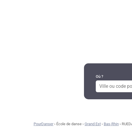
DANSES PAR RÉGION
Où ?
PourDanser
›
École de danse
›
Grand Est
›
Bas-Rhin
›
RUED