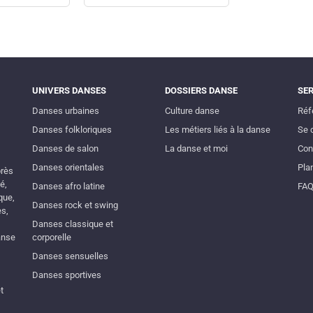
UNIVERS DANSES
DOSSIERS DANSE
SE
Danses urbaines
Culture danse
Réf
Danses folkloriques
Les métiers liés à la danse
Se 
Danses de salon
La danse et moi
Con
Danses orientales
Plan
près
é,
Danses afro latine
FA
que,
Danses rock et swing
es,
Danses classique et
anse
corporelle
Danses sensuelles
Danses sportives
t