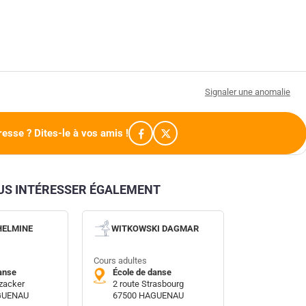
Signaler une anomalie
resse ? Dites-le à vos amis !
OUS INTÉRESSER ÉGALEMENT
HELMINE
WITKOWSKI DAGMAR
Cours adultes
anse
École de danse
tzacker
2 route Strasbourg
GUENAU
67500 HAGUENAU