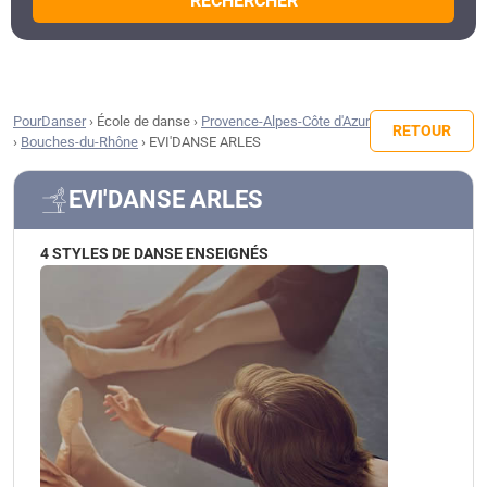
RECHERCHER
PourDanser
›
École de danse
›
Provence-Alpes-Côte d'Azur
RETOUR
›
Bouches-du-Rhône
›
EVI'DANSE ARLES
EVI'DANSE ARLES
4 STYLES DE DANSE ENSEIGNÉS