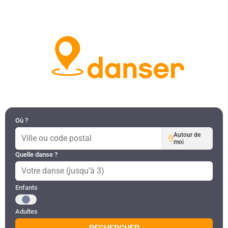
DANSES PAR RÉGION
MON COMPTE
Où ?
Autour de
moi
Quelle danse ?
Public recherché
Enfants
Adultes