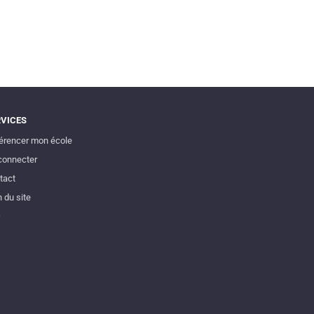
RVICES
érencer mon école
connecter
tact
 du site
Q