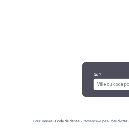
DANSES PAR RÉGION
Où ?
PourDanser
›
École de danse
›
Provence-Alpes-Côte d'Azur