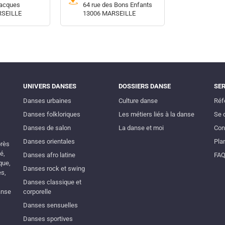
Jacques
64 rue des Bons Enfants
RSEILLE
13006 MARSEILLE
UNIVERS DANSES
DOSSIERS DANSE
SE
Danses urbaines
Culture danse
Réf
Danses folkloriques
Les métiers liés à la danse
Se 
Danses de salon
La danse et moi
Con
Danses orientales
Plan
près
é,
Danses afro latine
FA
que,
Danses rock et swing
es,
Danses classique et
anse
corporelle
Danses sensuelles
Danses sportives