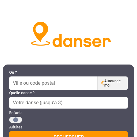
DANSES PAR RÉGION
MON COMPTE
Où ?
Autour de
moi
Quelle danse ?
Public recherché
Enfants
Adultes