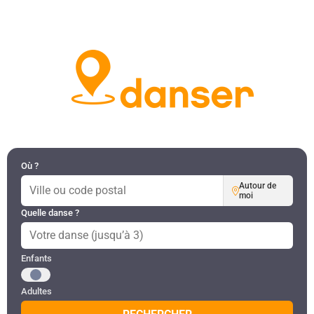
DANSES PAR RÉGION
MON COMPTE
Où ?
Autour de
moi
Quelle danse ?
Public recherché
Enfants
Adultes