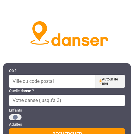
DANSES PAR RÉGION
MON COMPTE
Où ?
Autour de
moi
Quelle danse ?
Public recherché
Enfants
Adultes