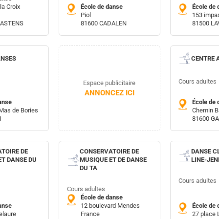
la Croix
École de danse
École de 
Piol
153 impas
BASTENS
81600 CADALEN
81500 L
ANSES
CENTRE 
Cours adultes
Espace publicitaire
ANNONCEZ ICI
anse
École de 
 Mas de Bories
Chemin B
I
81600 GA
TOIRE DE
CONSERVATOIRE DE
DANSE C
ET DANSE DU
MUSIQUE ET DE DANSE
LINE-JEN
DU TA
Cours adultes
Cours adultes
École de danse
anse
12 boulevard Mendes
École de 
elaure
France
27 place