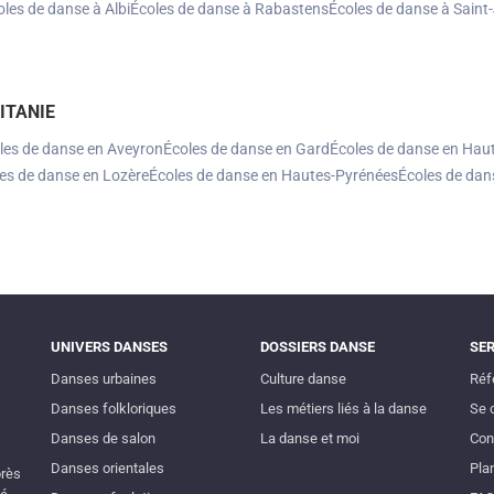
oles de danse à Albi
Écoles de danse à Rabastens
Écoles de danse à Saint
ITANIE
les de danse en Aveyron
Écoles de danse en Gard
Écoles de danse en Hau
es de danse en Lozère
Écoles de danse en Hautes-Pyrénées
Écoles de dan
UNIVERS DANSES
DOSSIERS DANSE
SE
Danses urbaines
Culture danse
Réf
Danses folkloriques
Les métiers liés à la danse
Se 
Danses de salon
La danse et moi
Con
Danses orientales
Plan
près