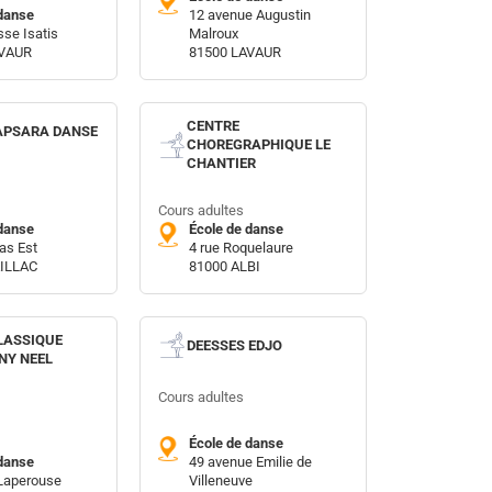
danse
12 avenue Augustin
se Isatis
Malroux
AVAUR
81500 LAVAUR
CENTRE
APSARA DANSE
CHOREGRAPHIQUE LE
CHANTIER
Cours adultes
danse
École de danse
as Est
4 rue Roquelaure
ILLAC
81000 ALBI
LASSIQUE
DEESSES EDJO
NY NEEL
Cours adultes
École de danse
danse
49 avenue Emilie de
 Laperouse
Villeneuve