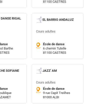
BI
81100 CASTRES
 DANSE RIGAL
EL BARRIO ANDALUZ
Cours adultes
danse
École de danse
est Barthe
6 chemin Tutelle
ASTRES
81100 CASTRES
HE SOFIANE
JAZZ' AM
Cours adultes
danse
École de danse
publique
9 rue Capit Treilhes
AZAMET
81000 ALBI