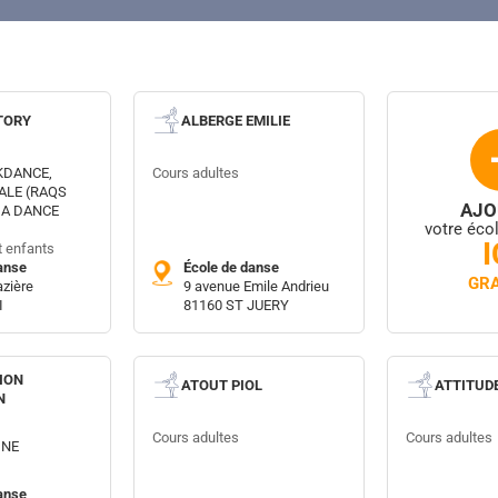
TORY
ALBERGE EMILIE
KDANCE,
Cours adultes
ALE (RAQS
AJO
GA DANCE
votre éco
I
t enfants
anse
École de danse
GRA
azière
9 avenue Emile Andrieu
I
81160 ST JUERY
ION
ATOUT PIOL
ATTITUD
N
Cours adultes
Cours adultes
INE
anse