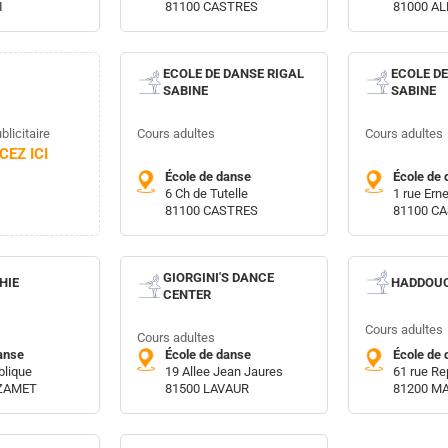
I
81100 CASTRES
81000 AL
ECOLE DE DANSE RIGAL
ECOLE DE
SABINE
SABINE
licitaire
Cours adultes
Cours adultes
EZ ICI
École de danse
École de 
6 Ch de Tutelle
1 rue Ern
81100 CASTRES
81100 C
GIORGINI'S DANCE
HIE
HADDOUC
CENTER
Cours adultes
Cours adultes
anse
École de danse
École de 
blique
19 Allee Jean Jaures
61 rue Re
ZAMET
81500 LAVAUR
81200 M