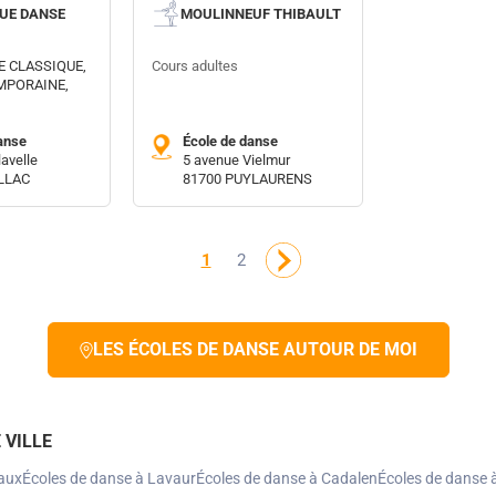
QUE DANSE
MOULINNEUF THIBAULT
E CLASSIQUE,
Cours adultes
MPORAINE,
anse
École de danse
lavelle
5 avenue Vielmur
LLAC
81700 PUYLAURENS
1
2
LES ÉCOLES DE DANSE AUTOUR DE MOI
 VILLE
aux
Écoles de danse à Lavaur
Écoles de danse à Cadalen
Écoles de danse 