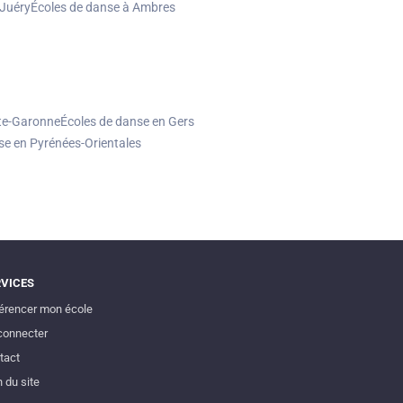
-Juéry
Écoles de danse à Ambres
te-Garonne
Écoles de danse en Gers
se en Pyrénées-Orientales
RVICES
érencer mon école
connecter
tact
 du site