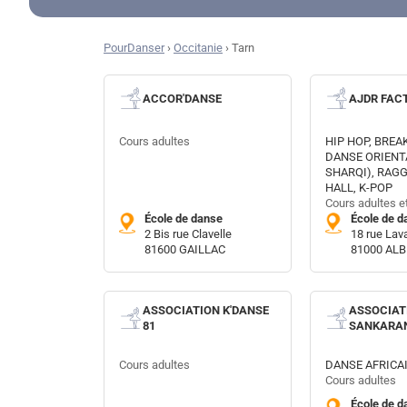
PourDanser
›
Occitanie
›
Tarn
ACCOR'DANSE
AJDR FAC
Cours adultes
HIP HOP, BREA
DANSE ORIENT
SHARQI), RAG
HALL, K-POP
Cours adultes e
École de danse
École de d
2 Bis rue Clavelle
18 rue Lav
81600 GAILLAC
81000 ALB
ASSOCIATION K'DANSE
ASSOCIAT
81
SANKARA
Cours adultes
DANSE AFRICA
Cours adultes
École de d