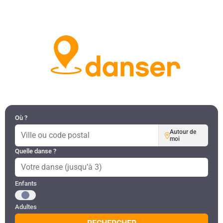
DANSES PAR RÉGION
MON COMPTE
Où ?
Autour de
moi
Quelle danse ?
Public recherché
Enfants
Adultes