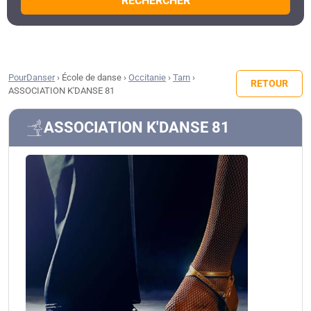
RECHERCHER
PourDanser
›
École de danse
›
Occitanie
›
Tarn
›
RETOUR
ASSOCIATION K'DANSE 81
ASSOCIATION K'DANSE 81