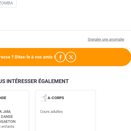
IZOMBA
Signaler une anomalie
resse ? Dites-le à vos amis !
OUS INTÉRESSER ÉGALEMENT
NSE
A-CORPS
A JAM,
Cours adultes
 DANSE
EGGAETON
t enfants