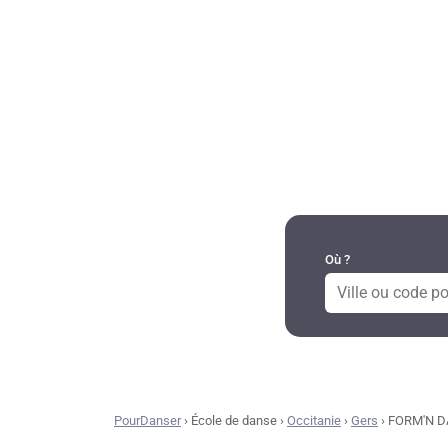
DANSES PAR RÉGION
Où ?
PourDanser
›
École de danse
›
Occitanie
›
Gers
›
FORM'N 