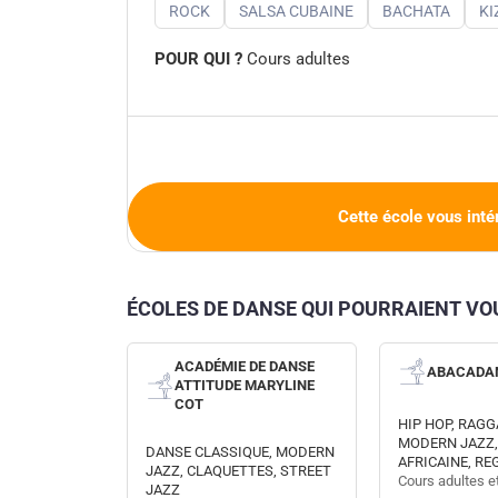
ROCK
SALSA CUBAINE
BACHATA
K
POUR QUI ?
Cours adultes
Cette école vous inté
ÉCOLES DE DANSE QUI POURRAIENT V
ACADÉMIE DE DANSE
ABACADA
ATTITUDE MARYLINE
COT
HIP HOP, RAGG
MODERN JAZZ,
DANSE CLASSIQUE, MODERN
AFRICAINE, R
JAZZ, CLAQUETTES, STREET
Cours adultes e
JAZZ