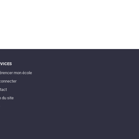
RVICES
érencer mon école
connecter
tact
 du site
Q