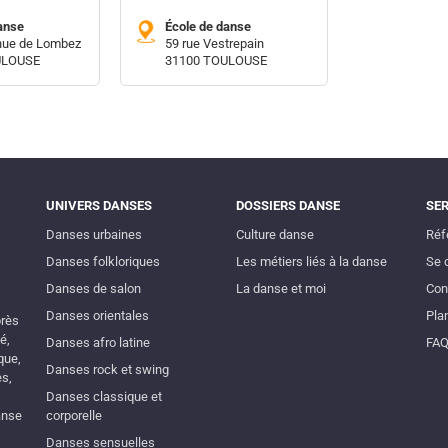
anse
École de danse
enue de Lombez
59 rue Vestrepain
ULOUSE
31100 TOULOUSE
UNIVERS DANSES
DOSSIERS DANSE
SE
Danses urbaines
Culture danse
Réf
Danses folkloriques
Les métiers liés à la danse
Se 
Danses de salon
La danse et moi
Con
Danses orientales
Plan
près
é,
Danses afro latine
FA
que,
Danses rock et swing
es,
Danses classique et
anse
corporelle
Danses sensuelles