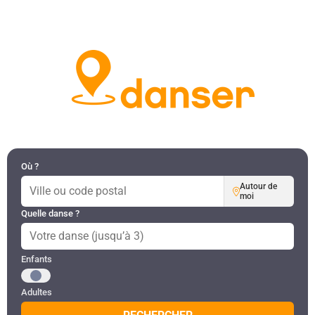
DANSES PAR RÉGION
MON COMPTE
Où ?
Autour de
moi
Quelle danse ?
Public recherché
Enfants
Adultes