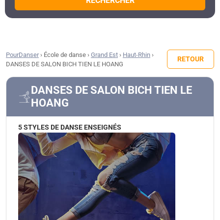
RECHERCHER
PourDanser
›
École de danse
›
Grand Est
›
Haut-Rhin
›
RETOUR
DANSES DE SALON BICH TIEN LE HOANG
DANSES DE SALON BICH TIEN LE
HOANG
5 STYLES DE DANSE ENSEIGNÉS