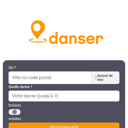
DANSES PAR RÉGION
MON COMPTE
Où ?
Autour de
moi
Quelle danse ?
Public recherché
Enfants
Adultes