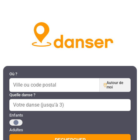
DANSES PAR RÉGION
MON COMPTE
Où ?
Autour de
moi
Quelle danse ?
Public recherché
Enfants
Adultes