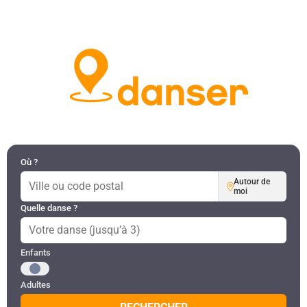
DANSES PAR RÉGION
MON COMPTE
Où ?
Autour de
moi
Quelle danse ?
Public recherché
Enfants
Adultes