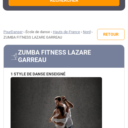
RECHERCHER
PourDanser
›
École de danse
›
Hauts-de-France
›
Nord
›
RETOUR
ZUMBA FITNESS LAZARE GARREAU
ZUMBA FITNESS LAZARE
GARREAU
1 STYLE DE DANSE ENSEIGNÉ