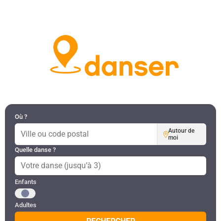
DANSES PAR RÉGION
MON COMPTE
Où ?
Autour de
moi
Quelle danse ?
Public recherché
Enfants
Adultes