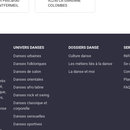
ri Pescarolo
92250 LA GARENNE
NTFERMEIL
COLOMBES
UNIVERS DANSES
DOSSIERS DANSE
SE
Danses urbaines
Culture danse
Réf
Danses folkloriques
Les métiers liés à la danse
Se 
Danses de salon
La danse et moi
Con
Danses orientales
Plan
près
é,
Danses afro latine
FA
que,
Danses rock et swing
es,
Danses classique et
anse
corporelle
Danses sensuelles
Danses sportives