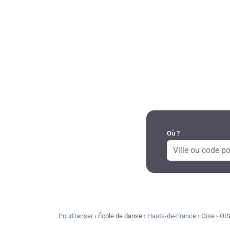
DANSES PAR RÉGION
Où ?
PourDanser
›
École de danse
›
Hauts-de-France
›
Oise
›
OI