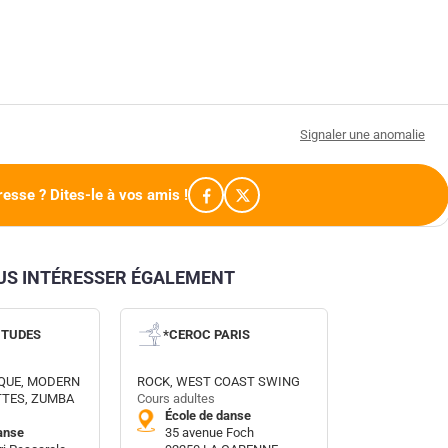
Signaler une anomalie
resse ? Dites-le à vos amis !
OUS INTÉRESSER ÉGALEMENT
ITUDES
*CEROC PARIS
QUE, MODERN
ROCK, WEST COAST SWING
TTES, ZUMBA
Cours adultes
École de danse
anse
35 avenue Foch