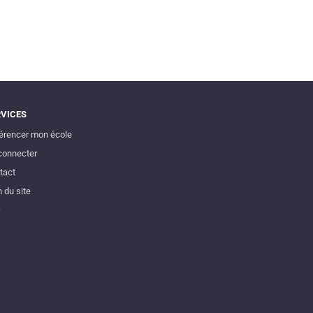
RVICES
érencer mon école
connecter
tact
 du site
Q