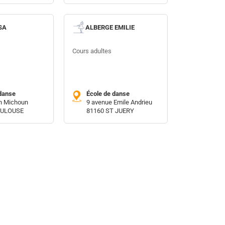
SA
ALBERGE EMILIE
Cours adultes
danse
École de danse
n Michoun
9 avenue Emile Andrieu
OULOUSE
81160 ST JUERY