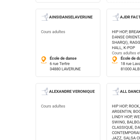
AINSIDANSELAVERUNE
AJDR FAC
Cours adultes
HIP HOP, BREA
DANSE ORIENT
SHARQI), RAG
HALL, K-POP
Cours adultes e
École de danse
École de d
6 rue Tertre
18 rue Lav
34880 LAVERUNE
81000 ALB
ALEXANDRE VERONIQUE
ALL DANC
Cours adultes
HIP HOP, ROCK
ARGENTIN, BO
LINDY HOP, W
SWING, BALBO
CLASSIQUE, D
CONTEMPORAI
JAZZ, SALSA C