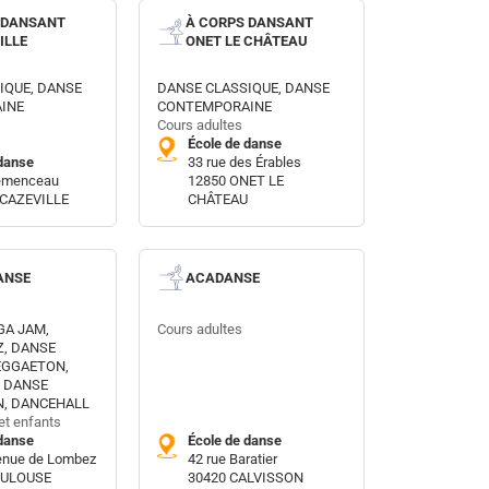
 DANSANT
À CORPS DANSANT
ILLE
ONET LE CHÂTEAU
IQUE, DANSE
DANSE CLASSIQUE, DANSE
INE
CONTEMPORAINE
Cours adultes
École de danse
danse
33 rue des Érables
lemenceau
12850 ONET LE
ECAZEVILLE
CHÂTEAU
ANSE
ACADANSE
GA JAM,
Cours adultes
, DANSE
EGGAETON,
, DANSE
N, DANCEHALL
et enfants
danse
École de danse
venue de Lombez
42 rue Baratier
OULOUSE
30420 CALVISSON