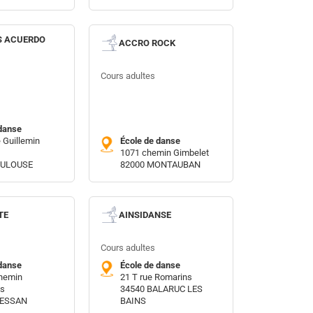
 ACUERDO
ACCRO ROCK
Cours adultes
danse
e Guillemin
École de danse
1071 chemin Gimbelet
OULOUSE
82000 MONTAUBAN
TE
AINSIDANSE
Cours adultes
danse
École de danse
chemin
21 T rue Romarins
es
34540 BALARUC LES
RESSAN
BAINS