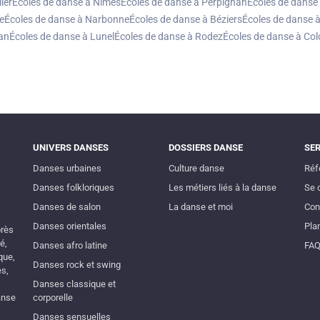
ier
Écoles de danse à Nîmes
Écoles de danse à Perpignan
Écoles de danse 
e
Écoles de danse à Narbonne
Écoles de danse à Béziers
Écoles de danse à
an
Écoles de danse à Lunel
Écoles de danse à Rodez
Écoles de danse à Co
UNIVERS DANSES
DOSSIERS DANSE
SE
Danses urbaines
Culture danse
Réf
Danses folkloriques
Les métiers liés à la danse
Se 
Danses de salon
La danse et moi
Con
Danses orientales
Plan
près
é,
Danses afro latine
FA
que,
Danses rock et swing
es,
Danses classique et
anse
corporelle
Danses sensuelles