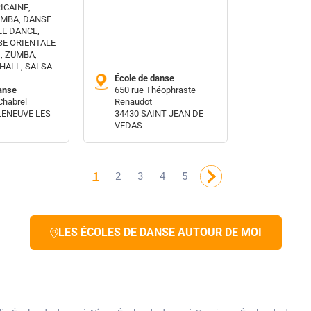
ICAINE,
OMBA, DANSE
LE DANCE,
SE ORIENTALE
, ZUMBA,
HALL, SALSA
École de danse
anse
650 rue Théophraste
Chabrel
Renaudot
LENEUVE LES
34430 SAINT JEAN DE
VEDAS
1
2
3
4
5
LES ÉCOLES DE DANSE AUTOUR DE MOI