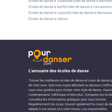
Écoles de danse à Toulouse
Écoles de danse à Montpell
Écoles de danse à Auch
Écoles de danse à Carcassonn
Écoles de danse à Castres
Écoles de danse à Montaub
Écoles de danse à Cahors
L'annuaire des écoles de danse
Trouver les meilleures écoles de danse et cours de danse 
de chez vous. Que vous soyez débutant ou danseur confirm
nous vous guidons pour choisir votre style de danse, classi
contemporaine, folklorique et bien plus. Comparez les écol
consultez les informations pratiques pour vous inscrire.
Régulièrement mis à jour, trouvez rapidement le cours de d
adapté à vos envies et à votre niveau. Les responsables