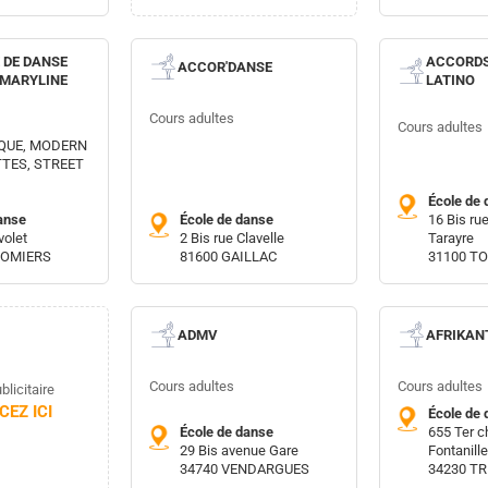
 DE DANSE
ACCORDS
ACCOR'DANSE
 MARYLINE
LATINO
Cours adultes
Cours adultes
QUE, MODERN
TTES, STREET
École de 
anse
École de danse
16 Bis ru
volet
2 Bis rue Clavelle
Tarayre
LOMIERS
81600 GAILLAC
31100 T
ADMV
AFRIKAN
Cours adultes
Cours adultes
licitaire
EZ ICI
École de 
École de danse
655 Ter 
29 Bis avenue Gare
Fontanill
34740 VENDARGUES
34230 T