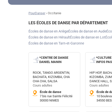
PourDanser
›
Occitanie
LES ÉCOLES DE DANSE PAR DÉPARTEMENT
Écoles de danse en Ariège
Écoles de danse en Aude
Éco
Écoles de danse en Hérault
Écoles de danse en Lot
Écol
Écoles de danse en Tarn-et-Garonne
*CENTRE DE DANSE
*CULTURE
DANIEL MANIN
INFOS PA
ROCK, TANGO ARGENTIN,
HIP HOP, BACH
BACHATA, KIZOMBA, CHA
KIZOMBA, ZUM
CHA CHA, SALSA
DANCE HALL, 
Cours adultes
Cours adultes
École de danse
École de d
7 bis rue Sainte Félicité
10 bouleva
30000 NIMES
34550 BE