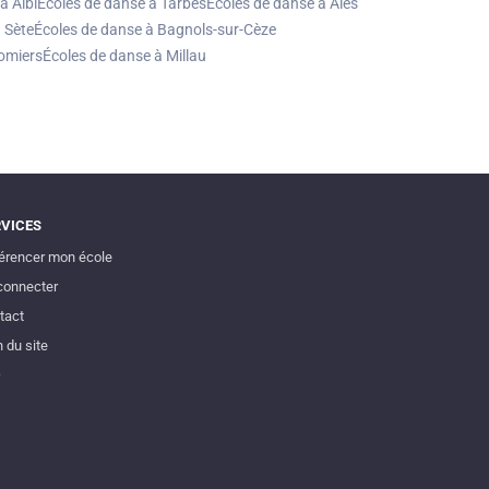
à Albi
Écoles de danse à Tarbes
Écoles de danse à Alès
 Sète
Écoles de danse à Bagnols-sur-Cèze
lomiers
Écoles de danse à Millau
RVICES
érencer mon école
connecter
tact
 du site
Q