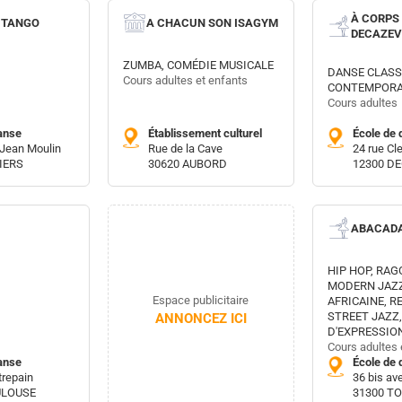
À CORPS
E TANGO
A CHACUN SON ISAGYM
DECAZEV
ZUMBA, COMÉDIE MUSICALE
DANSE CLASS
Cours adultes et enfants
CONTEMPORA
Cours adultes
anse
Établissement culturel
École de 
 Jean Moulin
Rue de la Cave
24 rue C
IERS
30620 AUBORD
12300 D
ABACAD
HIP HOP, RAG
MODERN JAZZ
Espace publicitaire
AFRICAINE, R
STREET JAZZ
ANNONCEZ ICI
D'EXPRESSIO
Cours adultes 
anse
École de 
trepain
36 bis a
ULOUSE
31300 T