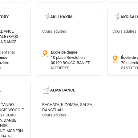
TORY
AKLI HAKIM
AKO SAL
KDANCE,
Cours adultes
Cours adultes
ALE (RAQS
GA DANCE
t enfants
École de danse
anse
10 place Revolution
École de 
azière
30190 BOUCOIRAN ET
70 chemi
I
NOZIERES
31500 T
E
ALMA DANCE
, TANGO
BACHATA, KIZOMBA, SALSA,
OGIE WOOGIE,
DANCEHALL
EST COAST
Cours adultes
A, DANSE
ANSE
NE, MODERN
UBAINE,