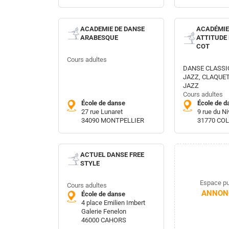
ACADEMIE DE DANSE
ACADÉMIE
ARABESQUE
ATTITUDE
COT
Cours adultes
DANSE CLASSI
JAZZ, CLAQUE
JAZZ
Cours adultes
École de danse
École de d
27 rue Lunaret
9 rue du Ni
34090 MONTPELLIER
31770 CO
ACTUEL DANSE FREE
STYLE
Espace pub
Cours adultes
ANNONC
École de danse
4 place Emilien Imbert
Galerie Fenelon
46000 CAHORS