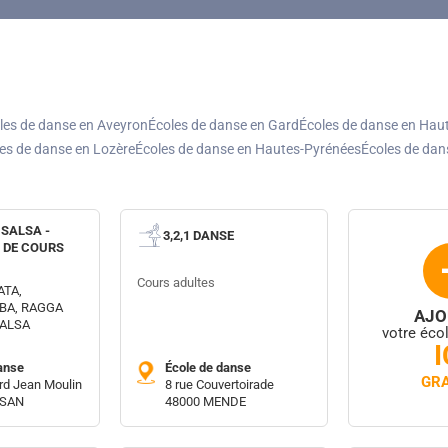
les de danse en Aveyron
Écoles de danse en Gard
Écoles de danse en Hau
es de danse en Lozère
Écoles de danse en Hautes-Pyrénées
Écoles de dan
 SALSA -
3,2,1 DANSE
S DE COURS
Cours adultes
ATA,
BA, RAGGA
AJO
SALSA
votre éco
I
anse
École de danse
GRA
rd Jean Moulin
8 rue Couvertoirade
SSAN
48000 MENDE