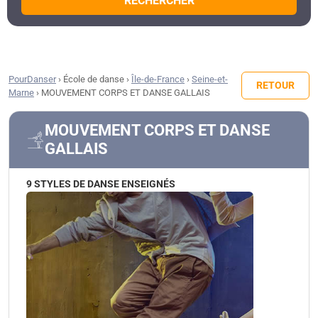
RECHERCHER
PourDanser
›
École de danse
›
Île-de-France
›
Seine-et-
RETOUR
Marne
›
MOUVEMENT CORPS ET DANSE GALLAIS
MOUVEMENT CORPS ET DANSE
GALLAIS
9 STYLES DE DANSE ENSEIGNÉS