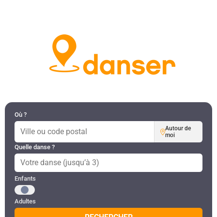
DANSES PAR RÉGION
MON COMPTE
Où ?
Autour de
moi
Quelle danse ?
Public recherché
Enfants
Adultes