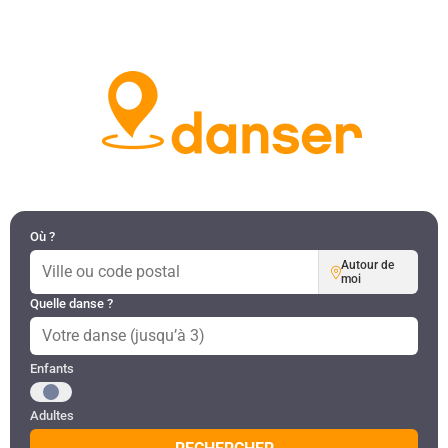
DANSES PAR RÉGION
MON COMPTE
Où ?
Autour de
moi
Quelle danse ?
Public recherché
Enfants
Adultes