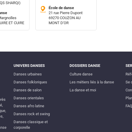
AQS SHARQI)
École de danse
anse
21 rue Pierre Dupont
Margnolles
69270 COUZON AU
UIRE ET CUIRE
MONT D'OR
UNIVERS DANSES
DOSSIERS DANSE
SE
Danses urbaines
Culture danse
Réf
Danses folkloriques
Les métiers liés à la danse
Se 
Danses de salon
La danse et moi
Con
Danses orientales
Plan
près
é,
Danses afro latine
FA
que,
Danses rock et swing
es,
Danses classique et
anse
corporelle