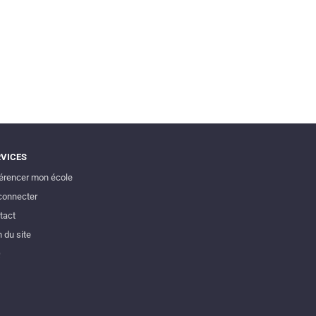
RVICES
érencer mon école
connecter
tact
 du site
Q