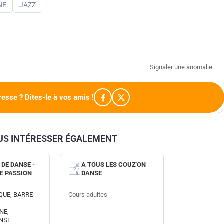
NE
JAZZ
Signaler une anomalie
resse ? Dites-le à vos amis !
OUS INTÉRESSER ÉGALEMENT
DE DANSE -
A TOUS LES COUZ'ON
NE PASSION
DANSE
QUE, BARRE
Cours adultes
E
NE,
NSE