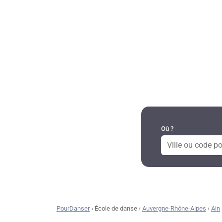
DANSES PAR RÉGION
Où ?
PourDanser
›
École de danse
›
Auvergne-Rhône-Alpes
›
Ain