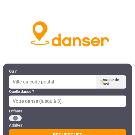
DANSES PAR RÉGION
MON COMPTE
Où ?
Autour de
moi
Quelle danse ?
Public recherché
Enfants
Adultes