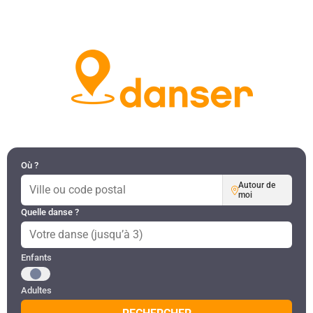
DANSES PAR RÉGION
MON COMPTE
Où ?
Autour de
moi
Quelle danse ?
Public recherché
Enfants
Adultes