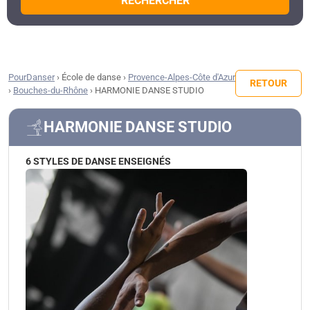
RECHERCHER
PourDanser
›
École de danse
›
Provence-Alpes-Côte d'Azur
RETOUR
›
Bouches-du-Rhône
›
HARMONIE DANSE STUDIO
HARMONIE DANSE STUDIO
6 STYLES DE DANSE ENSEIGNÉS