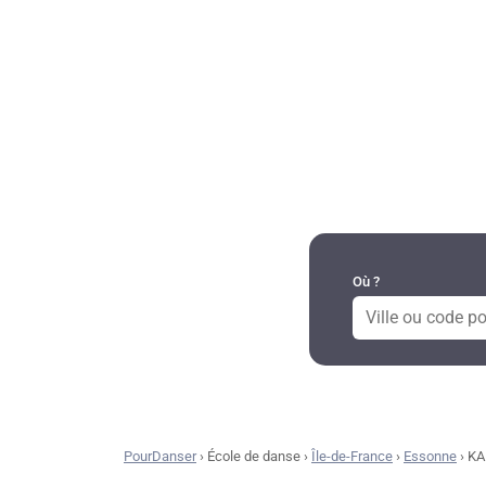
DANSES PAR RÉGION
Où ?
PourDanser
›
École de danse
›
Île-de-France
›
Essonne
›
KA