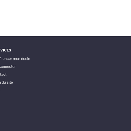
RVICES
érencer mon école
connecter
tact
 du site
Q