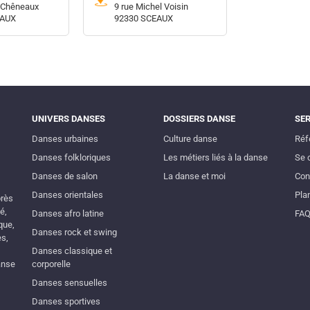
s Chêneaux
9 rue Michel Voisin
EAUX
92330 SCEAUX
UNIVERS DANSES
DOSSIERS DANSE
SE
Danses urbaines
Culture danse
Réf
Danses folkloriques
Les métiers liés à la danse
Se 
Danses de salon
La danse et moi
Con
Danses orientales
Plan
près
é,
Danses afro latine
FA
que,
Danses rock et swing
es,
Danses classique et
anse
corporelle
Danses sensuelles
Danses sportives