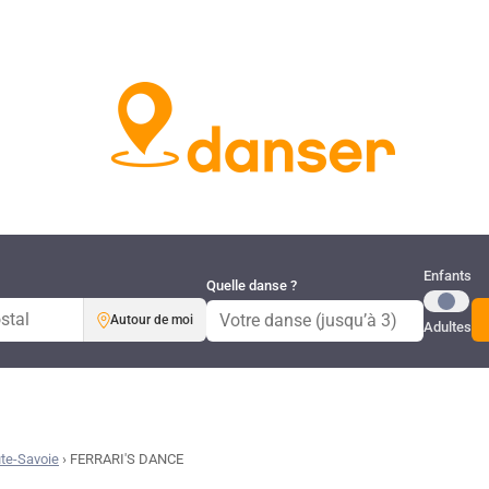
Publi
Enfants
Quelle danse ?
Autour de moi
Adultes
te-Savoie
›
FERRARI'S DANCE