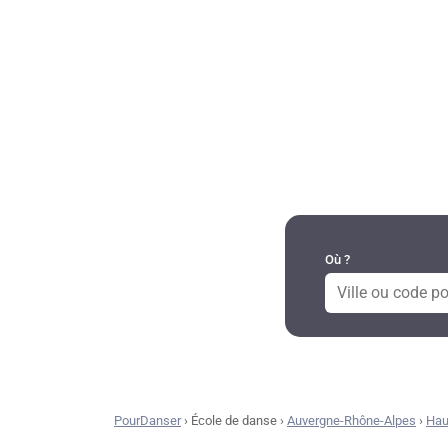
DANSES PAR RÉGION
Où ?
PourDanser
›
École de danse
›
Auvergne-Rhône-Alpes
›
Hau