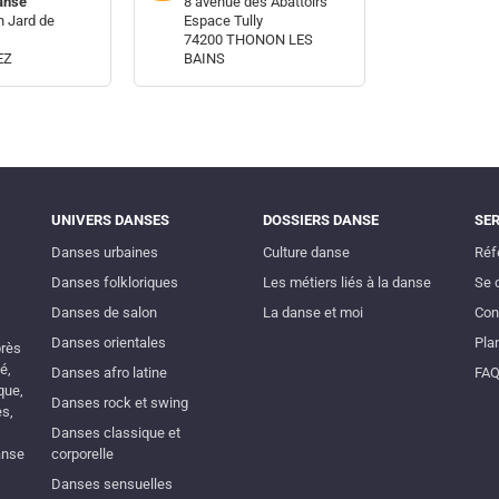
anse
8 avenue des Abattoirs
 Jard de
Espace Tully
74200 THONON LES
EZ
BAINS
UNIVERS DANSES
DOSSIERS DANSE
SE
Danses urbaines
Culture danse
Réf
Danses folkloriques
Les métiers liés à la danse
Se 
Danses de salon
La danse et moi
Con
Danses orientales
Plan
près
é,
Danses afro latine
FA
que,
Danses rock et swing
es,
Danses classique et
anse
corporelle
Danses sensuelles