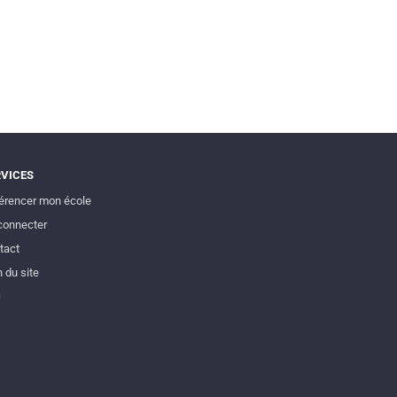
RVICES
érencer mon école
connecter
tact
 du site
Q