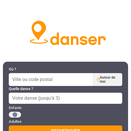
DANSES PAR RÉGION
MON COMPTE
Où ?
Autour de
moi
Quelle danse ?
Public recherché
Enfants
Adultes