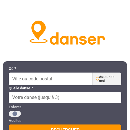
DANSES PAR RÉGION
MON COMPTE
Où ?
Autour de
moi
Quelle danse ?
Public recherché
Enfants
Adultes