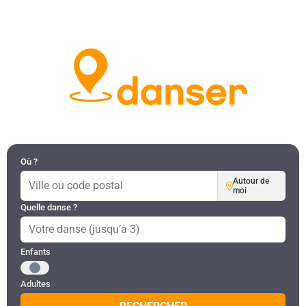
DANSES PAR RÉGION
MON COMPTE
Où ?
Autour de
moi
Quelle danse ?
Public recherché
Enfants
Adultes