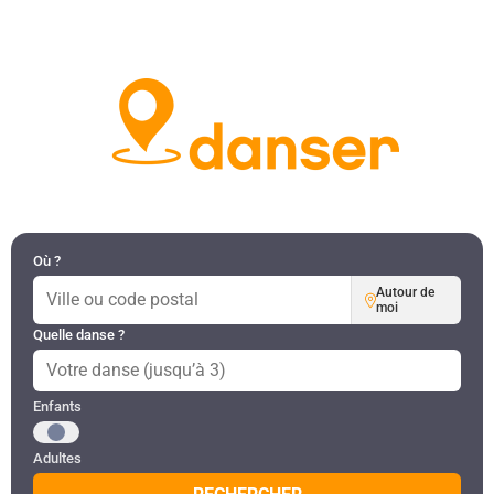
DANSES PAR RÉGION
MON COMPTE
Où ?
Autour de
moi
Quelle danse ?
Public recherché
Enfants
Adultes