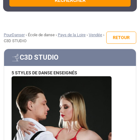
RECHERCHER
PourDanser
›
École de danse
›
Pays de la Loire
›
Vendée
›
RETOUR
C3D STUDIO
C3D STUDIO
5 STYLES DE DANSE ENSEIGNÉS