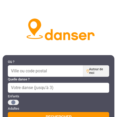
DANSES PAR RÉGION
MON COMPTE
Où ?
Autour de
moi
Quelle danse ?
Public recherché
Enfants
Adultes