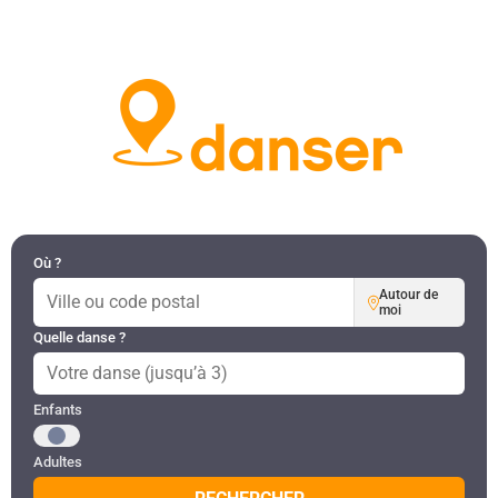
DANSES PAR RÉGION
MON COMPTE
Où ?
Autour de
moi
Quelle danse ?
Public recherché
Enfants
Adultes