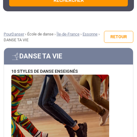
RECHERCHER
PourDanser
›
École de danse
›
Île-de-France
›
Essonne
›
RETOUR
DANSE TA VIE
DANSE TA VIE
10 STYLES DE DANSE ENSEIGNÉS