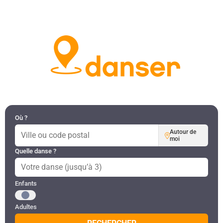
DANSES PAR RÉGION
MON COMPTE
Où ?
Autour de
moi
Quelle danse ?
Public recherché
Enfants
Adultes