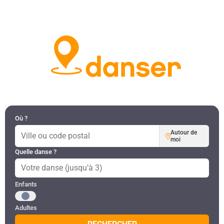
DANSES PAR RÉGION
MON COMPTE
Où ?
Autour de
moi
Quelle danse ?
Public recherché
Enfants
Adultes