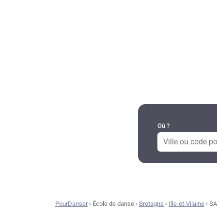
DANSES PAR RÉGION
Où ?
PourDanser
›
École de danse
›
Bretagne
›
Ille-et-Vilaine
›
SA