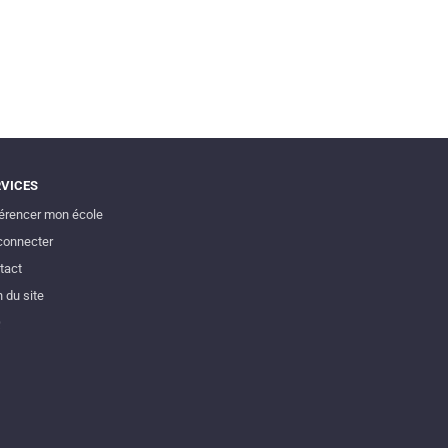
RVICES
érencer mon école
connecter
tact
 du site
Q