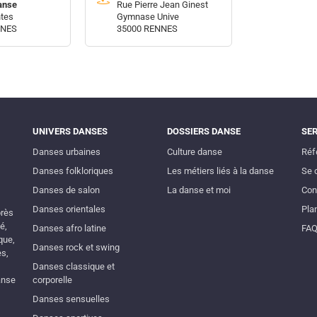
anse
Rue Pierre Jean Ginest
ntes
Gymnase Unive
NNES
35000 RENNES
UNIVERS DANSES
DOSSIERS DANSE
SE
Danses urbaines
Culture danse
Réf
Danses folkloriques
Les métiers liés à la danse
Se 
Danses de salon
La danse et moi
Con
Danses orientales
Plan
près
é,
Danses afro latine
FA
que,
Danses rock et swing
es,
Danses classique et
anse
corporelle
Danses sensuelles