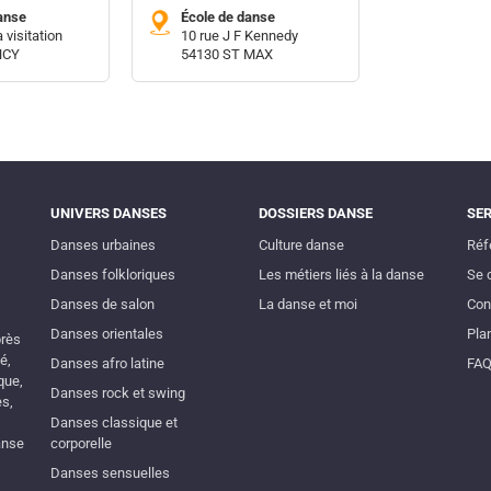
anse
École de danse
a visitation
10 rue J F Kennedy
NCY
54130 ST MAX
UNIVERS DANSES
DOSSIERS DANSE
SE
Danses urbaines
Culture danse
Réf
Danses folkloriques
Les métiers liés à la danse
Se 
Danses de salon
La danse et moi
Con
Danses orientales
Plan
près
é,
Danses afro latine
FA
que,
Danses rock et swing
es,
Danses classique et
anse
corporelle
Danses sensuelles