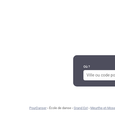
DANSES PAR RÉGION
Où ?
PourDanser
›
École de danse
›
Grand Est
›
Meurthe-et-Mose