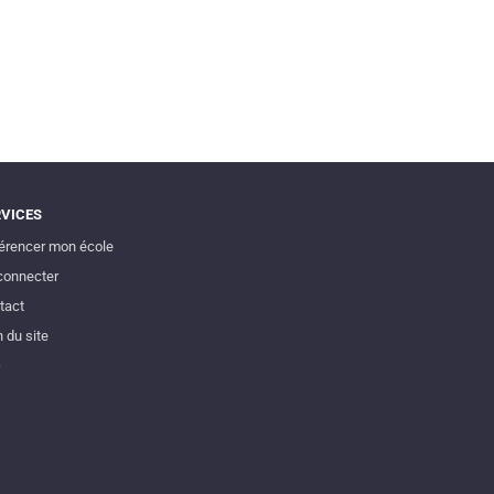
RVICES
érencer mon école
connecter
tact
 du site
Q