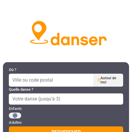
DANSES PAR RÉGION
MON COMPTE
Où ?
Autour de
moi
Quelle danse ?
Public recherché
Enfants
Adultes