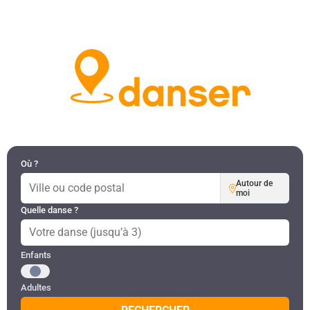
DANSES PAR RÉGION
MON COMPTE
Où ?
Autour de
moi
Quelle danse ?
Public recherché
Enfants
Adultes