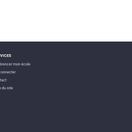
RVICES
érencer mon école
connecter
tact
 du site
Q