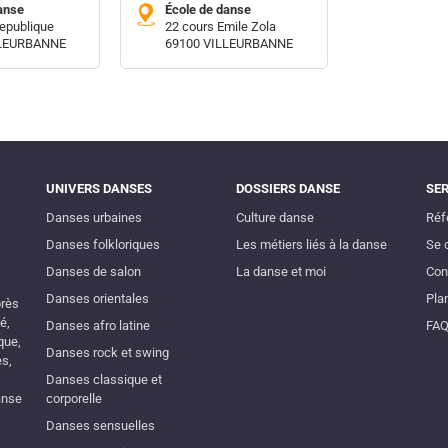
anse
École de danse
epublique
22 cours Emile Zola
LLEURBANNE
69100 VILLEURBANNE
UNIVERS DANSES
DOSSIERS DANSE
SE
Danses urbaines
Culture danse
Réf
Danses folkloriques
Les métiers liés à la danse
Se 
Danses de salon
La danse et moi
Con
Danses orientales
Plan
près
é,
Danses afro latine
FA
que,
Danses rock et swing
es,
Danses classique et
anse
corporelle
Danses sensuelles