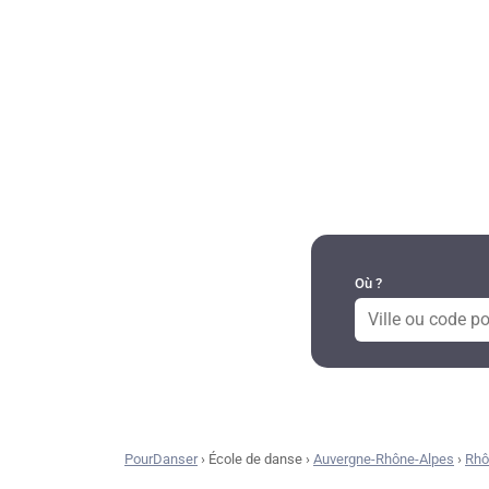
DANSES PAR RÉGION
Où ?
PourDanser
›
École de danse
›
Auvergne-Rhône-Alpes
›
Rhô