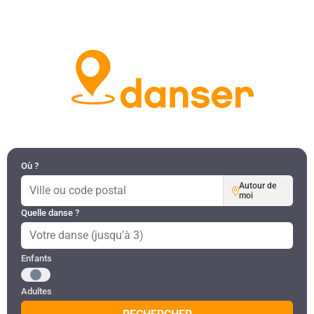
DANSES PAR RÉGION
MON COMPTE
Où ?
Autour de
moi
Quelle danse ?
Public recherché
Enfants
Adultes