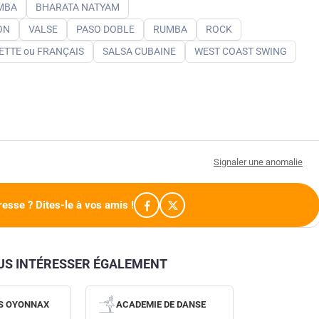
MBA
BHARATA NATYAM
ON
VALSE
PASO DOBLE
RUMBA
ROCK
TTE ou FRANÇAIS
SALSA CUBAINE
WEST COAST SWING
Signaler une anomalie
resse ? Dites-le à vos amis !
OUS INTÉRESSER ÉGALEMENT
S OYONNAX
ACADEMIE DE DANSE