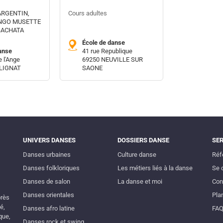
ARGENTIN,
Cours adultes
ANGO MUSETTE
BACHATA
École de danse
anse
41 rue Republique
e l'Ange
69250 NEUVILLE SUR
LLIGNAT
SAONE
UNIVERS DANSES
DOSSIERS DANSE
SE
Danses urbaines
Culture danse
Réf
Danses folkloriques
Les métiers liés à la danse
Se 
Danses de salon
La danse et moi
Con
Danses orientales
Plan
près
é,
Danses afro latine
FA
que,
Danses rock et swing