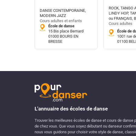
ROCK, TANGO 
DANSE CONTEMPORAINE,
LINDY HOP, T
MODERN JAZZ
ou FRANÇAIS, 
Cours adultes et enfants
Cours adultes
École de danse
15 Bis place Bernard
École de d
01000 BOURG EN
1001 rue d
BRESSE
01100 BE
L'annuaire des écoles de danse
Trouver les meilleures écoles de danse et cours de danse 
de chez vous. Que vous soyez débutant ou danseur confirm
nous vous guidons pour choisir votre style de danse, classi