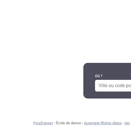
DANSES PAR RÉGION
Où ?
PourDanser
›
École de danse
›
Auvergne-Rhône-Alpes
›
Ain