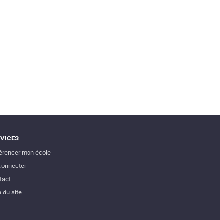
RVICES
érencer mon école
connecter
tact
 du site
Q