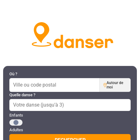
DANSES PAR RÉGION
MON COMPTE
Où ?
Autour de
moi
Quelle danse ?
Public recherché
Enfants
Adultes