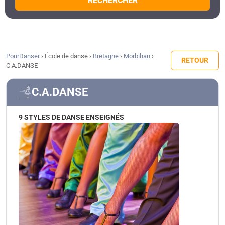
RECHERCHER
PourDanser
›
École de danse
›
Bretagne
›
Morbihan
›
RETOUR
C.A.DANSE
C.A.DANSE
9 STYLES DE DANSE ENSEIGNÉS