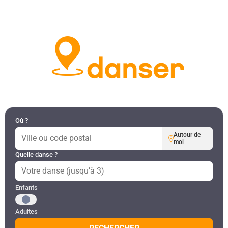
DANSES PAR RÉGION
MON COMPTE
Où ?
Autour de
moi
Quelle danse ?
Public recherché
Enfants
Adultes