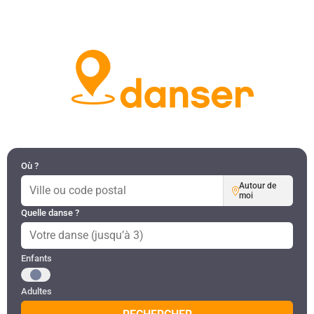
DANSES PAR RÉGION
MON COMPTE
Où ?
Autour de
moi
Quelle danse ?
Public recherché
Enfants
Adultes